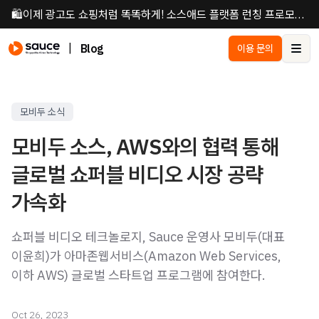
🛍️이제 광고도 쇼핑처럼 똑똑하게! 소스애드 플랫폼 런칭 프로모션 진행 중🛍️
|
Blog
이용 문의
Ope
모비두 소식
모비두 소스, AWS와의 협력 통해
글로벌 쇼퍼블 비디오 시장 공략
가속화
쇼퍼블 비디오 테크놀로지, Sauce 운영사 모비두(대표
이윤희)가 아마존웹서비스(Amazon Web Services,
이하 AWS) 글로벌 스타트업 프로그램에 참여한다.
Oct 26, 2023