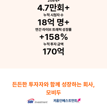
205개+
4.7만회+
누적 시청자 수
18억 명+
연간 라이브 트래픽 성장률
+158%
누적 투자 금액
170억
든든한 투자자와 함께 성장하는 회사,
모비두